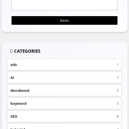
CATEGORIES
ads
1
AI
7
densboost
5
keyword
3
SEO
8