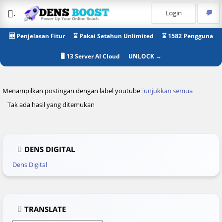
.
Login
💬
🆕 Penjelasan Fitur
⌛ Pakai Setahun Unlimited
⌛ 1582 Pengguna
🖥 13 Server AI Cloud
UNLOCK →
Menampilkan postingan dengan label
youtube
Tunjukkan semua
Tak ada hasil yang ditemukan
DENS DIGITAL
Dens Digital
TRANSLATE