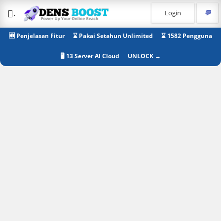
.
Login
💬
🆕 Penjelasan Fitur
⌛ Pakai Setahun Unlimited
⌛ 1582 Pengguna
🖥 13 Server AI Cloud
UNLOCK →