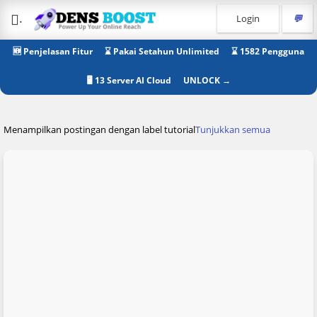
.
Login
💬
🆕 Penjelasan Fitur
⌛ Pakai Setahun Unlimited
⌛ 1582 Pengguna
🖥 13 Server AI Cloud
UNLOCK →
Menampilkan postingan dengan label
tutorial
Tunjukkan semua