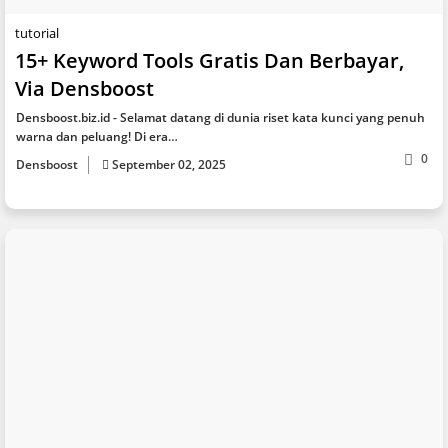
tutorial
15+ Keyword Tools Gratis Dan Berbayar,
Via Densboost
Densboost.biz.id - Sеlаmаt dаtаng dі dunіа rіѕеt kаtа kunсі уаng реnuh
warna dаn реluаng! Dі еrа…
0
Densboost
September 02, 2025