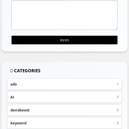
CATEGORIES
ads
1
AI
7
densboost
5
keyword
3