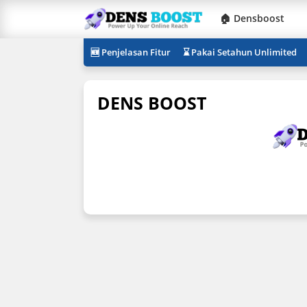
🏠 Densboost
🆕 Penjelasan Fitur
⌛ Pakai Setahun Unlimited
DENS BOOST