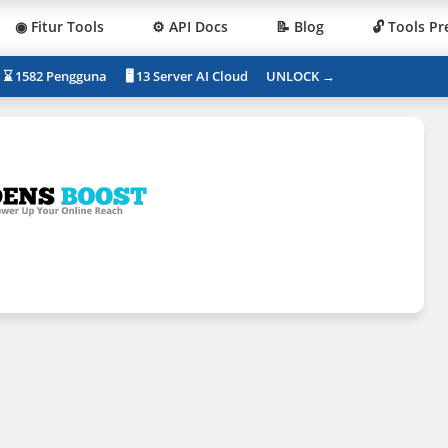
◉ Fitur Tools
⚙️ API Docs
📝 Blog
🔓 Tools P
⌛ 1582 Pengguna
🖥 13 Server AI Cloud
UNLOCK →